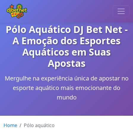
Pólo Aquático DJ Bet Net -
A Emoção dos Esportes
Aquáticos em Suas
Apostas
Mergulhe na experiência única de apostar no
esporte aquático mais emocionante do
mundo
Home
Pólo aquático