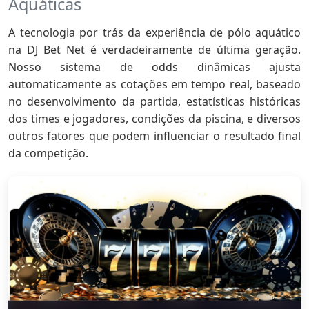
Aquáticas
A tecnologia por trás da experiência de pólo aquático
na DJ Bet Net é verdadeiramente de última geração.
Nosso sistema de odds dinâmicas ajusta
automaticamente as cotações em tempo real, baseado
no desenvolvimento da partida, estatísticas históricas
dos times e jogadores, condições da piscina, e diversos
outros fatores que podem influenciar o resultado final
da competição.