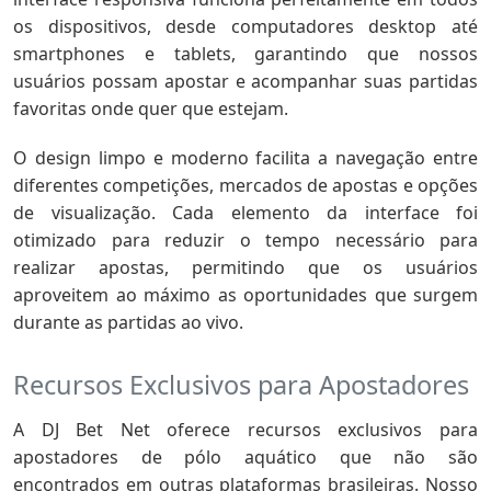
os dispositivos, desde computadores desktop até
smartphones e tablets, garantindo que nossos
usuários possam apostar e acompanhar suas partidas
favoritas onde quer que estejam.
O design limpo e moderno facilita a navegação entre
diferentes competições, mercados de apostas e opções
de visualização. Cada elemento da interface foi
otimizado para reduzir o tempo necessário para
realizar apostas, permitindo que os usuários
aproveitem ao máximo as oportunidades que surgem
durante as partidas ao vivo.
Recursos Exclusivos para Apostadores
A DJ Bet Net oferece recursos exclusivos para
apostadores de pólo aquático que não são
encontrados em outras plataformas brasileiras. Nosso