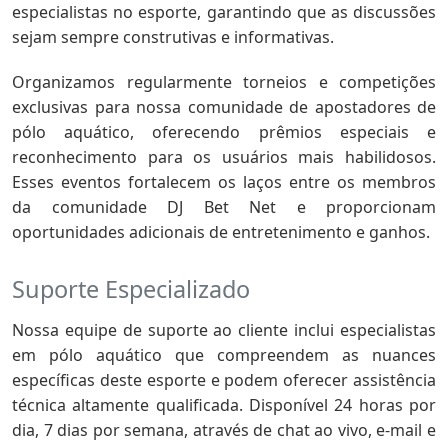
especialistas no esporte, garantindo que as discussões
sejam sempre construtivas e informativas.
Organizamos regularmente torneios e competições
exclusivas para nossa comunidade de apostadores de
pólo aquático, oferecendo prêmios especiais e
reconhecimento para os usuários mais habilidosos.
Esses eventos fortalecem os laços entre os membros
da comunidade DJ Bet Net e proporcionam
oportunidades adicionais de entretenimento e ganhos.
Suporte Especializado
Nossa equipe de suporte ao cliente inclui especialistas
em pólo aquático que compreendem as nuances
específicas deste esporte e podem oferecer assistência
técnica altamente qualificada. Disponível 24 horas por
dia, 7 dias por semana, através de chat ao vivo, e-mail e