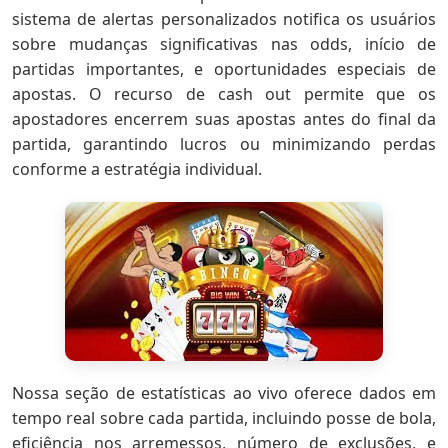
sistema de alertas personalizados notifica os usuários
sobre mudanças significativas nas odds, início de
partidas importantes, e oportunidades especiais de
apostas. O recurso de cash out permite que os
apostadores encerrem suas apostas antes do final da
partida, garantindo lucros ou minimizando perdas
conforme a estratégia individual.
Nossa seção de estatísticas ao vivo oferece dados em
tempo real sobre cada partida, incluindo posse de bola,
eficiência nos arremessos, número de exclusões, e