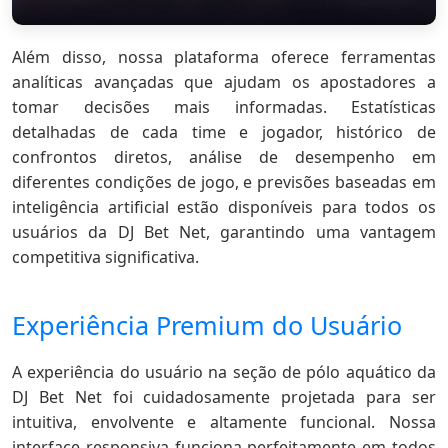
Além disso, nossa plataforma oferece ferramentas
analíticas avançadas que ajudam os apostadores a
tomar decisões mais informadas. Estatísticas
detalhadas de cada time e jogador, histórico de
confrontos diretos, análise de desempenho em
diferentes condições de jogo, e previsões baseadas em
inteligência artificial estão disponíveis para todos os
usuários da DJ Bet Net, garantindo uma vantagem
competitiva significativa.
Experiência Premium do Usuário
A experiência do usuário na seção de pólo aquático da
DJ Bet Net foi cuidadosamente projetada para ser
intuitiva, envolvente e altamente funcional. Nossa
interface responsiva funciona perfeitamente em todos