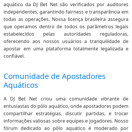
aquático da DJ Bet Net são verificados por auditores
independentes, garantindo fairness e transparência em
todas as operações. Nossa licença brasileira assegura
que operamos dentro de todos os parâmetros legais
estabelecidos pelas autoridades reguladoras,
oferecendo aos nossos usuários a tranquilidade de
apostar em uma plataforma totalmente legalizada e
confiável.
Comunidade de Apostadores
Aquáticos
A DJ Bet Net criou uma comunidade vibrante de
entusiastas do pólo aquático, onde apostadores podem
compartilhar estratégias, discutir partidas, e trocar
informações valiosas sobre equipes e jogadores. Nosso
fórum dedicado ao pólo aquático é moderado por