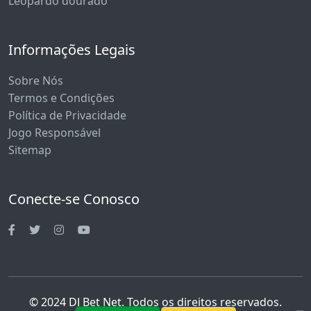
Leopardo dourado
Informações Legais
Sobre Nós
Termos e Condições
Política de Privacidade
Jogo Responsável
Sitemap
Conecte-se Conosco
© 2024 DJ Bet Net. Todos os direitos reservados.