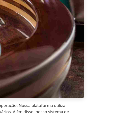
operação. Nossa plataforma utiliza
ários. Além disso, nosso sistema de