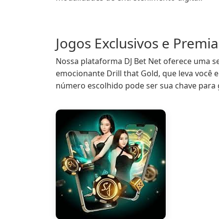
Jogos Exclusivos e Premi
Nossa plataforma DJ Bet Net oferece uma s
emocionante Drill that Gold, que leva você
número escolhido pode ser sua chave para