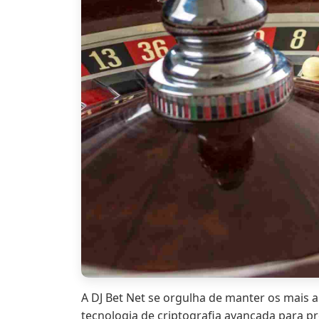
A DJ Bet Net se orgulha de manter os mais 
tecnologia de criptografia avançada para p