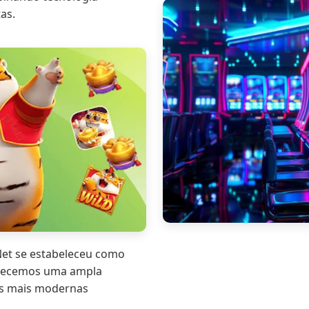
as.
 Net se estabeleceu como
ferecemos uma ampla
 as mais modernas