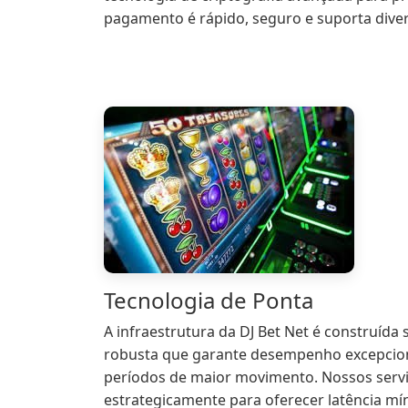
pagamento é rápido, seguro e suporta dive
Tecnologia de Ponta
A infraestrutura da DJ Bet Net é construída
robusta que garante desempenho excepcio
períodos de maior movimento. Nossos servi
estrategicamente para oferecer latência mí