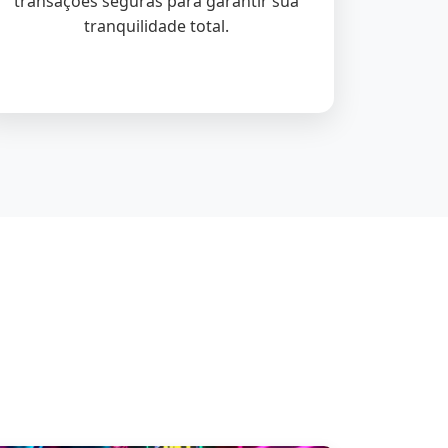
transações seguras para garantir sua
tranquilidade total.