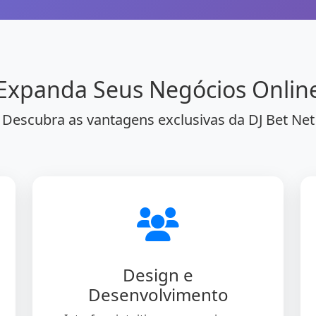
Expanda Seus Negócios Onlin
Descubra as vantagens exclusivas da DJ Bet Net
Design e
Desenvolvimento