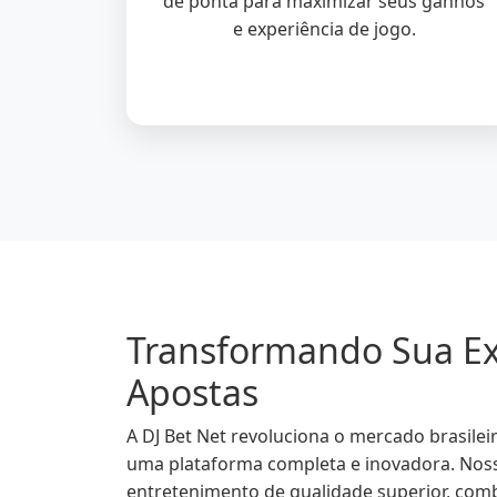
de ponta para maximizar seus ganhos
e experiência de jogo.
Transformando Sua Ex
Apostas
A DJ Bet Net revoluciona o mercado brasilei
uma plataforma completa e inovadora. Nos
entretenimento de qualidade superior, com