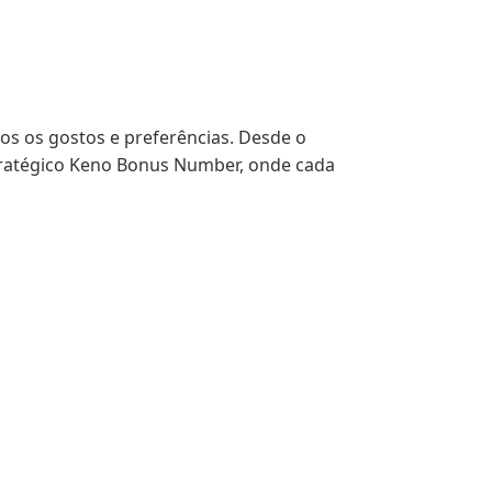
s os gostos e preferências. Desde o
stratégico Keno Bonus Number, onde cada