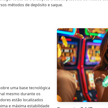
rsos métodos de depósito e saque.
 sobre uma base tecnológica
nal mesmo durante os
dores estão localizados
nima e máxima estabilidade