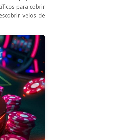
ficos para cobrir
scobrir veios de