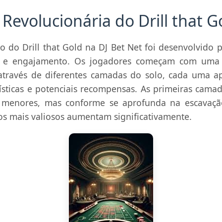
Revolucionária do Drill that G
o do Drill that Gold na DJ Bet Net foi desenvolvido 
e engajamento. Os jogadores começam com uma 
través de diferentes camadas do solo, cada uma a
rísticas e potenciais recompensas. As primeiras cam
 menores, mas conforme se aprofunda na escavaçã
os mais valiosos aumentam significativamente.