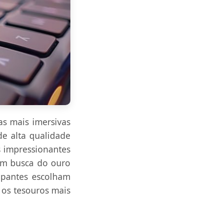
as mais imersivas
de alta qualidade
s impressionantes
em busca do ouro
ipantes escolham
 os tesouros mais