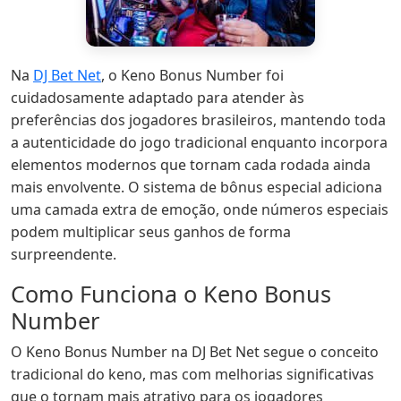
Na
DJ Bet Net
, o Keno Bonus Number foi
cuidadosamente adaptado para atender às
preferências dos jogadores brasileiros, mantendo toda
a autenticidade do jogo tradicional enquanto incorpora
elementos modernos que tornam cada rodada ainda
mais envolvente. O sistema de bônus especial adiciona
uma camada extra de emoção, onde números especiais
podem multiplicar seus ganhos de forma
surpreendente.
Como Funciona o Keno Bonus
Number
O Keno Bonus Number na DJ Bet Net segue o conceito
tradicional do keno, mas com melhorias significativas
que o tornam mais atrativo para os jogadores