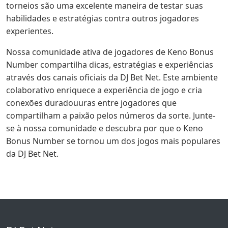
torneios são uma excelente maneira de testar suas
habilidades e estratégias contra outros jogadores
experientes.
Nossa comunidade ativa de jogadores de Keno Bonus
Number compartilha dicas, estratégias e experiências
através dos canais oficiais da DJ Bet Net. Este ambiente
colaborativo enriquece a experiência de jogo e cria
conexões duradouuras entre jogadores que
compartilham a paixão pelos números da sorte. Junte-
se à nossa comunidade e descubra por que o Keno
Bonus Number se tornou um dos jogos mais populares
da DJ Bet Net.