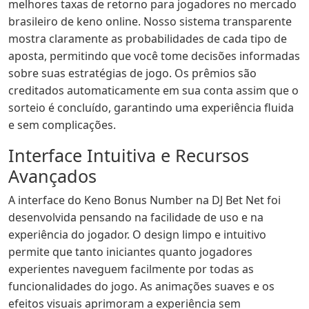
melhores taxas de retorno para jogadores no mercado
brasileiro de keno online. Nosso sistema transparente
mostra claramente as probabilidades de cada tipo de
aposta, permitindo que você tome decisões informadas
sobre suas estratégias de jogo. Os prêmios são
creditados automaticamente em sua conta assim que o
sorteio é concluído, garantindo uma experiência fluida
e sem complicações.
Interface Intuitiva e Recursos
Avançados
A interface do Keno Bonus Number na DJ Bet Net foi
desenvolvida pensando na facilidade de uso e na
experiência do jogador. O design limpo e intuitivo
permite que tanto iniciantes quanto jogadores
experientes naveguem facilmente por todas as
funcionalidades do jogo. As animações suaves e os
efeitos visuais aprimoram a experiência sem