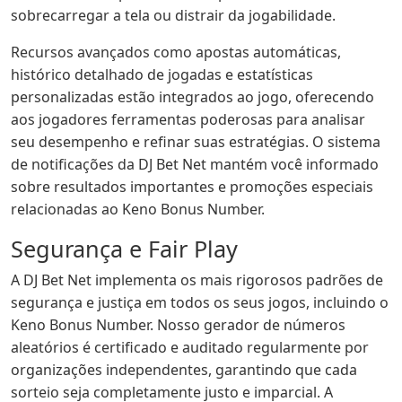
sobrecarregar a tela ou distrair da jogabilidade.
Recursos avançados como apostas automáticas,
histórico detalhado de jogadas e estatísticas
personalizadas estão integrados ao jogo, oferecendo
aos jogadores ferramentas poderosas para analisar
seu desempenho e refinar suas estratégias. O sistema
de notificações da DJ Bet Net mantém você informado
sobre resultados importantes e promoções especiais
relacionadas ao Keno Bonus Number.
Segurança e Fair Play
A DJ Bet Net implementa os mais rigorosos padrões de
segurança e justiça em todos os seus jogos, incluindo o
Keno Bonus Number. Nosso gerador de números
aleatórios é certificado e auditado regularmente por
organizações independentes, garantindo que cada
sorteio seja completamente justo e imparcial. A